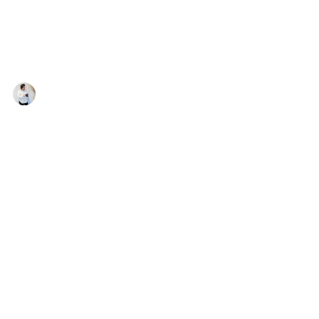
Past & Present fotografie
19 jul
2 minuten om te lezen
| Heide Mini Shoots 2026 |
Reserveer jouw plekje |
Heide Mini Shoots 2026: mijn favoriete mini
shoots van het jaar! Er zijn van die momenten
in het jaar waar ik ieder seizoen weer naar
uitkijk. De Heide Mini Shoots horen daar
absoluut bij. In augustus verandert de heide in