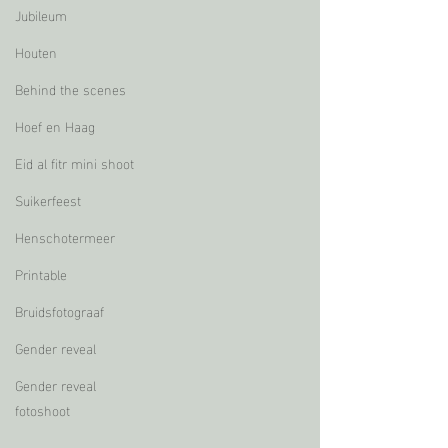
Jubileum
Houten
Behind the scenes
Hoef en Haag
Eid al fitr mini shoot
Suikerfeest
Henschotermeer
Printable
Bruidsfotograaf
Gender reveal
Gender reveal
fotoshoot