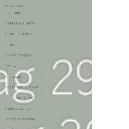
Gouden uur
fotoshoot
Professionaliseren
Korting fotoshoot
Corona
Corona fotograaf
Reviews
Foto tegels
Bloesem mini shoot
Fotoshoot strand
Gratis download
Laatste schooldag