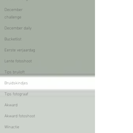
December
challenge
December daily
Bucketlist
Eerste verjaardag
Lente fotoshoot
Tips bruiloft
Bruidskindjes
Tips fotograaf
Akward
Akward fotoshoot
Winactie