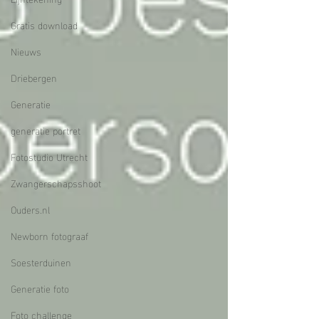
Gratis download
Nieuws
Driebergen
Generatie
generatie portret
Fotostudio Utrecht
Zwangerschapsshoot
Ouders.nl
Newborn fotograaf
Soesterduinen
Generatie foto
Foto challenge