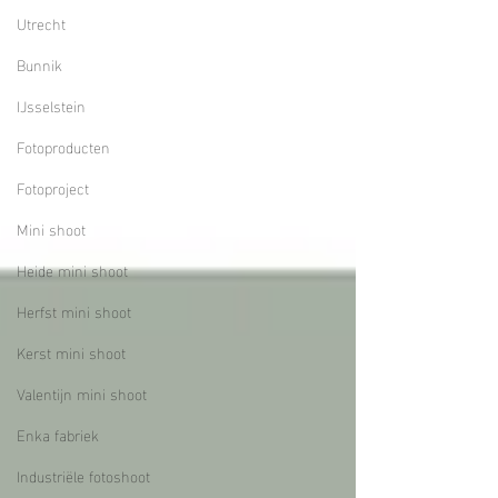
Utrecht
Bunnik
IJsselstein
Fotoproducten
Fotoproject
Mini shoot
Heide mini shoot
Herfst mini shoot
Kerst mini shoot
Valentijn mini shoot
Enka fabriek
Industriële fotoshoot