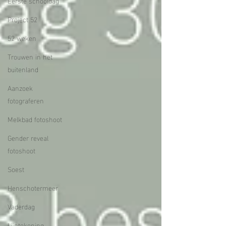
Eerste schooldag
Project 52
52 weken
Trouwen in het
buitenland
Aanzoek
fotograferen
Melkbad fotoshoot
Gender reveal
fotoshoot
Soest
Henschotermeer
Vaderdag
Lijntekening