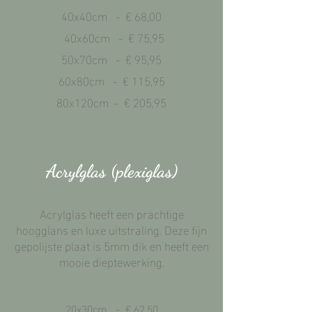
40x40cm - € 68,00
40x60cm - € 75,95
50x70cm - € 95,95
60x80cm - € 115,95
80x120cm - € 205,95
Acrylglas (plexiglas)
Acrylglas heeft een prachtige
hoogglans en luxe uitstraling. Deze fijn
gepolijste plaat is 5mm dik en heeft een
mooie dieptewerking.
20x30cm - € 62,50