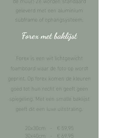
de muur! Ze worden standaard
geleverd met een aluminium
subframe of ophangsysteem.
Forex
met baklijst
Forex is een wit
lichtgewicht
foamboard waar de foto op wordt
geprint. Op forex komen de kleuren
goed tot hun recht en geeft geen
spiegeling. Met een smalle baklijst
geeft dit een luxe uitstraling.
20x30cm - € 59,95
30x40cm - € 69,95