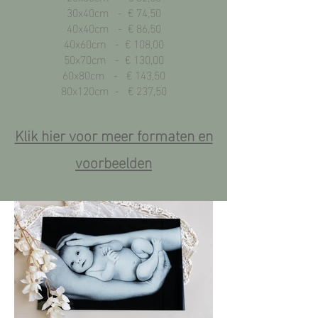
30x40cm - € 74,50
40x40cm - € 86,50
40x60cm - € 108,00
50x70cm - € 130,00
60x80cm - € 143,50
80x120cm - € 237,50
Klik hier voor meer formaten en
voorbeelden