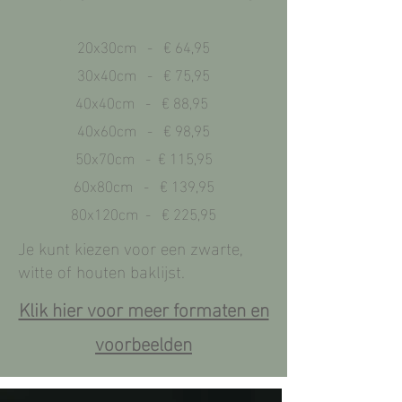
20x
30cm - € 64,95
30x40cm - € 75,95
40x40cm - € 88,95
40x60cm - € 98,95
50x70cm - € 115,95
60x80c
m - € 139,95
80x120cm - € 225,95
Je kunt kiezen voor een zwarte,
witte of houten baklijst.
Klik hier voor meer formaten en
voorbeelden