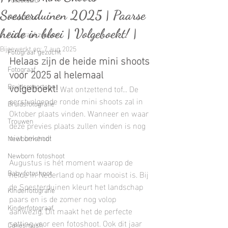
Soesterduinen 2025 | Paarse
Fotoshoot
heide in bloei | Volgeboekt! |
Fotograaf zoeken
Bijgewerkt op:
7 aug 2025
Fotograaf gezocht
Helaas zijn de heide mini shoots 
Fotograaf
voor 2025 al helemaal 
volgeboekt!
Bruidsreportage
 Wat ontzettend tof... De 
eerstvolgende ronde mini shoots zal in 
Bruidsfotografie
Oktober plaats vinden. Wanneer en waar 
Trouwen
deze previes plaats zullen vinden is nog 
niet bekend!
Newbornshoot
Newborn fotoshoot
Augustus is hét moment waarop de 
Baby fotoshoot
heide in Nederland op haar mooist is. Bij 
de Soesterduinen kleurt het landschap 
Kinderfotografie
paars en is de zomer nog volop 
Kinderfotograaf
aanwezig. Dit maakt het de perfecte 
setting voor een fotoshoot. Ook dit jaar 
Cakesmash