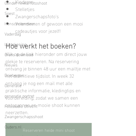
Kinderen
Gender reveal fotoshoot
Stelletjes
Soest
Zwangerschapsfoto’s
Vriendinnen of gewoon een mooi 
Henschotermeer
cadeautjes voor jezelf!
Vaderdag
Hoe werkt het boeken?
Lijntekening
Klik op de link hieronder om direct jouw 
Gratis download
plekje te reserveren. Na reservering 
Nieuws
ontvang je binnen 48 uur een mailtje met 
Driebergen
het definitieve tijdslot. In week 32 
ontvang je nog een mail met alle 
Generatie
praktische informatie, kledingtips en 
generatie portret
voorbereiding, zodat we samen een 
ontspannen en mooie shoot kunnen 
Fotostudio Utrecht
neerzetten.
Zwangerschapsshoot
Ouders.nl
Reserveren heide mini shoot