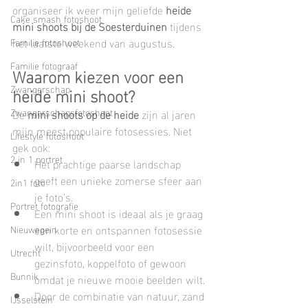
organiseer ik weer mijn geliefde 
heide 
Cake smash fotoshoot
mini shoots bij de Soesterduinen
 tijdens 
het laatste weekend van augustus.
Familie fotoshoot
Familie fotograaf
Waarom kiezen voor een 
Zwangerschap
heide mini shoot?
Zwangerschapsfotoshoot
De 
mini shoots op de heide
 zijn al jaren 
mijn meest populaire fotosessies. Niet 
Lifestyle fotoshoot
gek ook:
2 in 1 portret
Het prachtige paarse landschap 
geeft een unieke zomerse sfeer aan 
2in1 foto
je foto’s.
Portret fotografie
Een mini shoot is ideaal als je graag 
een korte en ontspannen fotosessie 
Nieuwegein
wilt, bijvoorbeeld voor een 
Utrecht
gezinsfoto, koppelfoto of gewoon 
Bunnik
omdat je nieuwe mooie beelden wilt.
Door de combinatie van natuur, zand 
IJsselstein