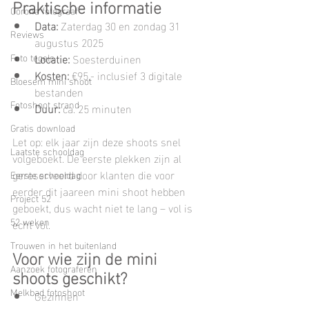
Praktische informatie
Corona fotograaf
Data:
 Zaterdag 30 en zondag 31 
Reviews
augustus 2025
Foto tegels
Locatie:
 Soesterduinen
Kosten:
 €95,- inclusief 3 digitale 
Bloesem mini shoot
bestanden
Fotoshoot strand
Duur:
 ca. 25 minuten
Gratis download
Let op: elk jaar zijn deze shoots snel 
Laatste schooldag
volgeboekt. De eerste plekken zijn al 
gereserveerd door klanten die voor 
Eerste schooldag
eerder dit jaareen mini shoot hebben 
Project 52
geboekt, dus wacht niet te lang – vol is 
52 weken
echt vol.
Trouwen in het buitenland
Voor wie zijn de mini 
Aanzoek fotograferen
shoots geschikt?
Melkbad fotoshoot
Gezinnen 