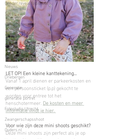
Gender reveal fotoshoot
Soest
Henschotermeer
Vaderdag
Lijntekening
Gratis download
Nieuws
LET OP! Een kleine kanttekening...
Driebergen
Vanaf 1 april dienen er parkeerkosten en 
Generatie
een persoonsticket (p.p) gekocht te 
worden voor entree tot het 
generatie portret
henschotermeer. 
De kosten en meer 
Fotostudio Utrecht
informatie vindt je hier. 
Zwangerschapsshoot
Voor wie zijn deze mini shoots geschikt?
Ouders.nl
Deze mini shoots zijn perfect als je op 