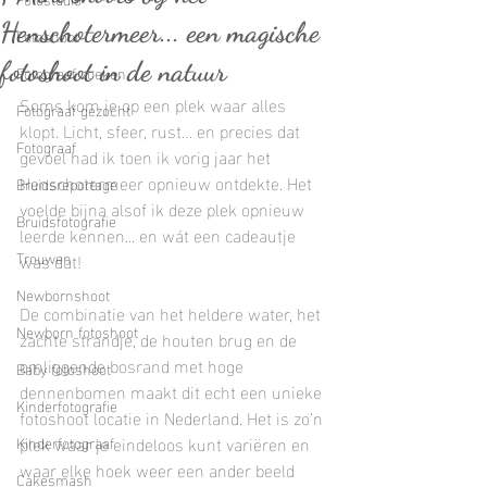
Henschotermeer... een magische
Fotoshoot
fotoshoot in de natuur
Fotograaf zoeken
Soms kom je op een plek waar alles 
Fotograaf gezocht
klopt. Licht, sfeer, rust… en precies dat 
Fotograaf
gevoel had ik toen ik vorig jaar het 
Henschotermeer opnieuw ontdekte. Het 
Bruidsreportage
voelde bijna alsof ik deze plek opnieuw 
Bruidsfotografie
leerde kennen... en wát een cadeautje 
Trouwen
was dat!
Newbornshoot
De combinatie van het heldere water, het 
Newborn fotoshoot
zachte strandje, de houten brug en de 
omliggende bosrand met hoge 
Baby fotoshoot
dennenbomen maakt dit echt een unieke 
Kinderfotografie
fotoshoot locatie in Nederland. Het is zo’n 
plek waar je eindeloos kunt variëren en 
Kinderfotograaf
waar elke hoek weer een ander beeld 
Cakesmash