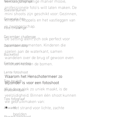
een laagdrempelige manier mooie, 
Newborn fotograaf
professionele foto’s wilt laten maken. De 
Soesterduinen
mini shoots zijn geschikt voor: Gezinnen, 
Generatie foto
kinderen, koppels en het vastleggen van 
je zwangerschap.
Foto challenge
December challenge
De setting leent zich ook perfect voor 
spontane momenten. Kinderen die 
December daily
spelen aan de waterkant, samen 
Bucketlist
wandelen over de brug of gewoon even 
Eerste verjaardag
stilstaan tussen de bomen.
Lente fotoshoot
Waarom het Henschotermeer zo 
Tips bruiloft
bijzonder is voor een fotoshoot
Wat deze plek zo uniek maakt, is de 
Bruidskindjes
veelzijdigheid. Binnen één shoot kunnen 
Tips fotograaf
we gebruikmaken van:
Het strand voor lichte, zachte 
Akward
beelden
Akward fotoshoot