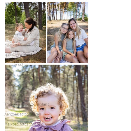
Corona fotograaf
Reviews
Foto tegels
Bloesem mini shoot
Fotoshoot strand
Gratis download
Laatste schooldag
Eerste schooldag
Project 52
52 weken
Trouwen in het buitenland
Aanzoek fotograferen
Melkbad fotoshoot