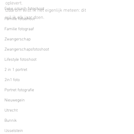
oplevert.
Cake smash fotoshoot
Daarom wist ik het eigenlijk meteen: dit 
wil ik elk jaar doen.
Familie fotoshoot
Familie fotograaf
Zwangerschap
Zwangerschapsfotoshoot
Lifestyle fotoshoot
2 in 1 portret
2in1 foto
Portret fotografie
Nieuwegein
Utrecht
Bunnik
IJsselstein