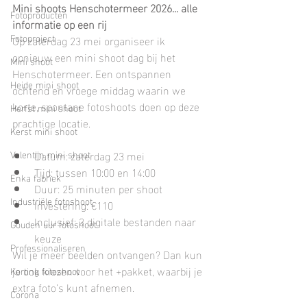
Mini shoots Henschotermeer 2026... alle 
Fotoproducten
informatie op een rij
Fotoproject
Op zaterdag 23 mei organiseer ik 
opnieuw een mini shoot dag bij het 
Mini shoot
Henschotermeer. Een ontspannen 
Heide mini shoot
ochtend en vroege middag waarin we 
korte, spontane fotoshoots doen op deze 
Herfst mini shoot
prachtige locatie.
Kerst mini shoot
Valentijn mini shoot
Datum: zaterdag 23 mei
Tijd: tussen 10:00 en 14:00
Enka fabriek
Duur: 25 minuten per shoot
Industriële fotoshoot
Investering: €110
Inclusief: 3 digitale bestanden naar 
Gouden uur fotoshoot
keuze
Professionaliseren
Wil je meer beelden ontvangen? Dan kun 
je ook kiezen voor het +pakket, waarbij je 
Korting fotoshoot
extra foto’s kunt afnemen.
Corona