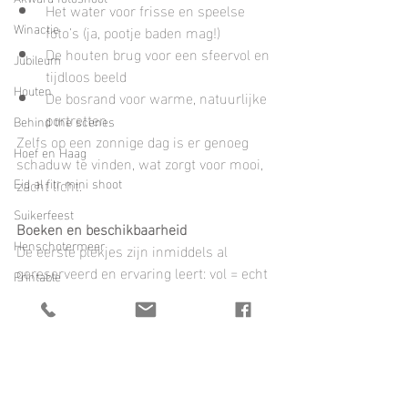
Het water voor frisse en speelse 
Winactie
foto’s (ja, pootje baden mag!)
De houten brug voor een sfeervol en 
Jubileum
tijdloos beeld
Houten
De bosrand voor warme, natuurlijke 
portretten
Behind the scenes
Zelfs op een zonnige dag is er genoeg 
Hoef en Haag
schaduw te vinden, wat zorgt voor mooi, 
Eid al fitr mini shoot
zacht licht.
Suikerfeest
Boeken en beschikbaarheid
Henschotermeer
De eerste plekjes zijn inmiddels al 
gereserveerd en ervaring leert: vol = echt 
Printable
vol.
Bruidsfotograaf
Wil je zeker zijn van een plekje? Wacht 
dan niet te lang en reserveer via 
Gender reveal
onderstaande link:
Gender reveal fotoshoot