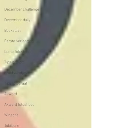
December challenge
December daily
Bucketlist
Eerste verjaardag
Lente fotoshoot
Tips bruiloft
Bruidskindjes
Tips fotograaf
Akward
Akward fotoshoot
Winactie
Jubileum