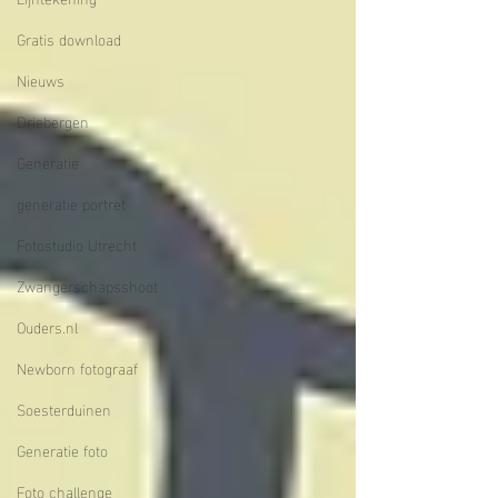
Gratis download
Nieuws
Driebergen
Generatie
generatie portret
Fotostudio Utrecht
Zwangerschapsshoot
Ouders.nl
Newborn fotograaf
Soesterduinen
Generatie foto
Foto challenge