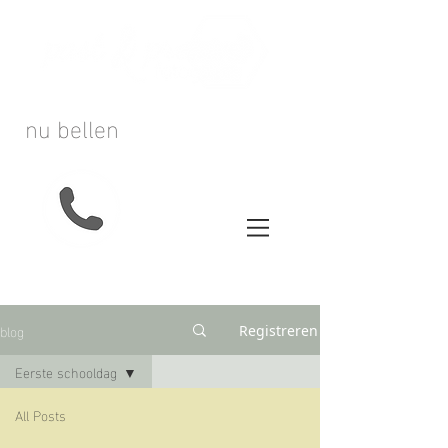
nu bellen
blog
Registreren
Eerste schooldag
All Posts