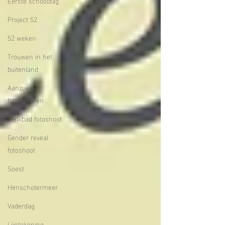
Eerste schooldag
Project 52
52 weken
Trouwen in het
buitenland
Aanzoek
fotograferen
Melkbad fotoshoot
Gender reveal
fotoshoot
Soest
Henschotermeer
Vaderdag
Lijntekening