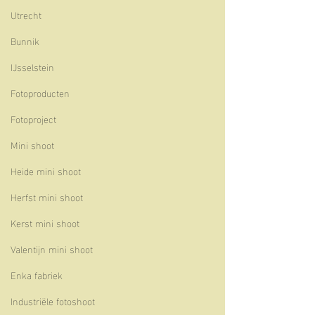
Utrecht
Bunnik
IJsselstein
Fotoproducten
Fotoproject
Mini shoot
Heide mini shoot
Herfst mini shoot
Kerst mini shoot
Valentijn mini shoot
Enka fabriek
Industriële fotoshoot