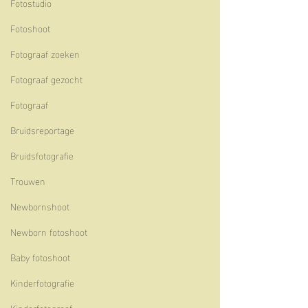
Fotostudio
Fotoshoot
Fotograaf zoeken
Fotograaf gezocht
Fotograaf
Bruidsreportage
Bruidsfotografie
Trouwen
Newbornshoot
Newborn fotoshoot
Baby fotoshoot
Kinderfotografie
Kinderfotograaf