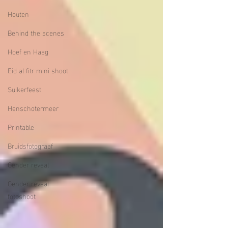
Houten
Behind the scenes
Hoef en Haag
Eid al fitr mini shoot
Suikerfeest
Henschotermeer
Printable
Bruidsfotograaf
Gender reveal
Gender reveal
fotoshoot