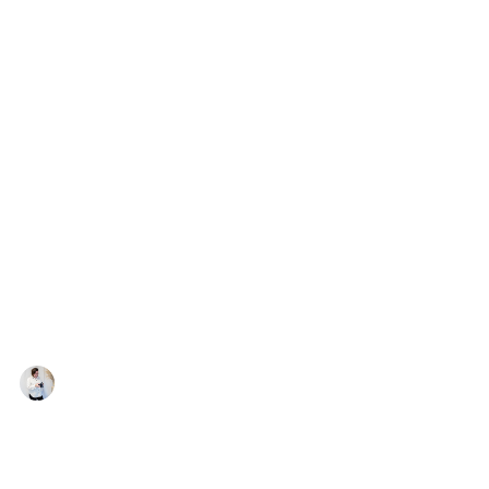
Past & Present fotografie
3 jul 2025
2 minuten om te lezen