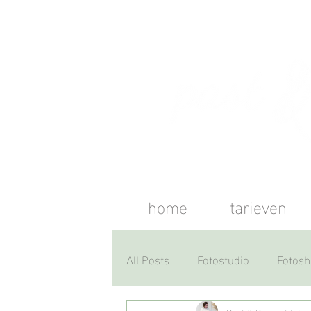
home
tarieven
All Posts
Fotostudio
Fotosh