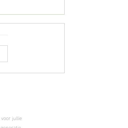
te Mini Shoot - Soesterduinen
nsfotograaf |
voor jullie
 generatie