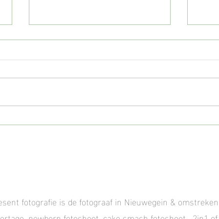
| Mini shoots bij het
| Len
Henschotermeer... een magische
| Gezi
fotoshoot in de natuur
sent fotografie is de fotograaf in Nieuwegein & omstreken 
ortage, newborn fotoshoot, cake smash fotoshoot, 2in1 of