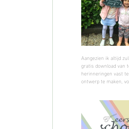
Aangezien ik altijd zu
gratis download van 
herinneringen vast te 
ontwerp te maken, vo