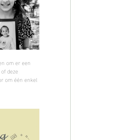
den om er een 
of deze 
oor om één enkel 