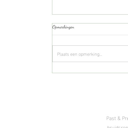
Opmerkingen
Plaats een opmerking...
| Heide Mini Shoots 2026 |
Reserveer jouw plekje |
Past & Pre
bruidsrep