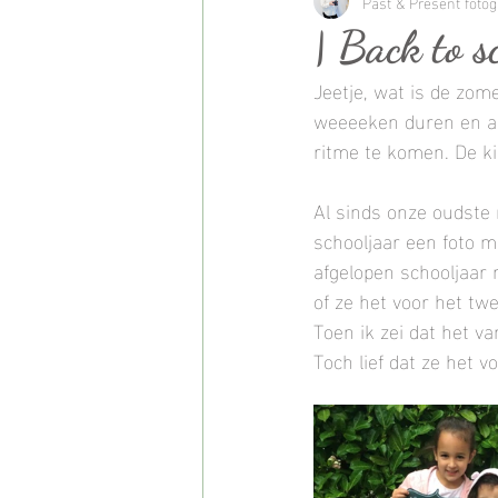
Bruidsreportage
Past & Present fotog
Bruidsfot
| Back to s
Jeetje, wat is de zom
Baby fotoshoot
Kinderfoto
weeeeken duren en aa
ritme te komen. De kid
Familie fotoshoot
Familie 
Al sinds onze oudste 
schooljaar een foto me
afgelopen schooljaar 
2 in 1 portret
2in1 foto
of ze het voor het tw
Toen ik zei dat het va
Toch lief dat ze het vo
Fotoproducten
Fotoproject