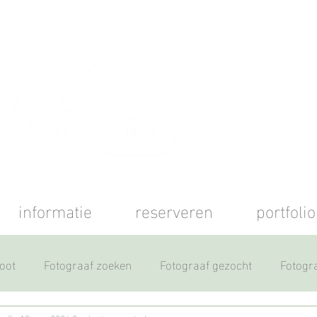
informatie
reserveren
portfolio
oot
Fotograaf zoeken
Fotograaf gezocht
Fotogr