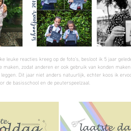
lke leuke reacties kreeg op de foto's, besloot ik 5 jaar gele
te maken, zodat anderen er ook gebruik van konden maken 
leggen. Dit jaar niet anders natuurlijk, echter koos ik erv
or de basisschool en de peuterspeelzaal.