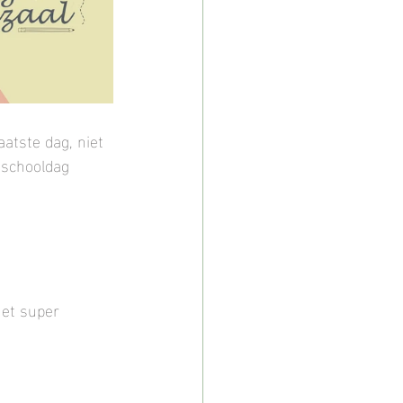
atste dag, niet 
 schooldag 
het super