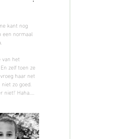
hoot
ene kant nog 
fotoshoot
n een normaal 
. 
Lifestyle fotoshoot
 van het 
En zelf toen ze 
 vroeg haar net 
IJsselstein
 niet zo goed. 
 niet!' Haha.... 