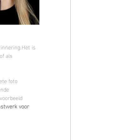
innering.Het is 
of als 
ete foto 
ende 
jvoorbeeld 
stwerk voor 