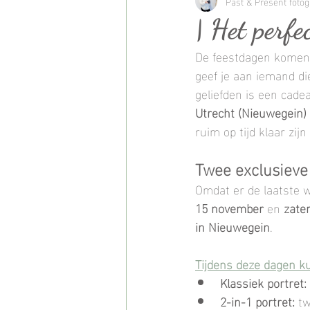
Bruidsreportage
Past & Present fotog
Bruidsfot
| Het perfe
De feestdagen komen 
Baby fotoshoot
Kinderfoto
geef je aan iemand die
geliefden is een cadea
Utrecht (Nieuwegein)
Familie fotoshoot
Familie 
ruim op tijd klaar zijn
Twee exclusieve 
2 in 1 portret
2in1 foto
Omdat er de laatste 
15 november
 en 
zate
Fotoproducten
Fotoproject
in Nieuwegein
.
Tijdens deze dagen kun
Klassiek portret:
2-in-1 portret:
 t