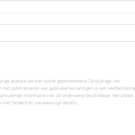
| Mini shoots bij het
| Len
Henschotermeer... een magische
| Gezi
fotoshoot in de natuur
ige analyse die hier wordt gepresenteerd. De bijdrage van 
aan het optimaliseren van gebruikerservaringen is een veelbelovend
anvullende informatie over dit onderwerp beschikbaar. Het artikel 
n met heldere en nauwkeurige details.