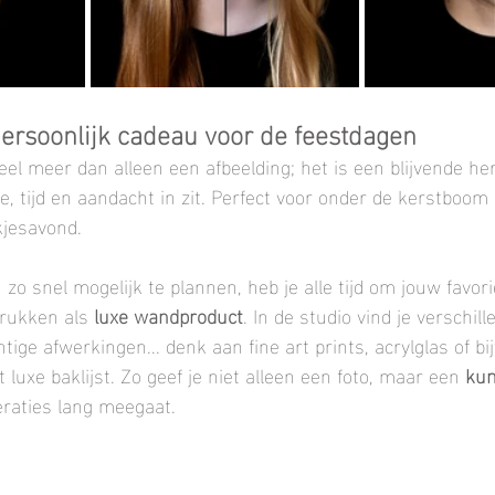
persoonlijk cadeau voor de feestdagen
eel meer dan alleen een afbeelding; het is een blijvende her
, tijd en aandacht in zit. Perfect voor onder de kerstboom 
kjesavond.
n zo snel mogelijk te plannen, heb je alle tijd om jouw favori
drukken als 
luxe wandproduct
. In de studio vind je verschill
ige afwerkingen... denk aan fine art prints, acrylglas of bi
uxe baklijst. Zo geef je niet alleen een foto, maar een 
kun
eraties lang meegaat. 