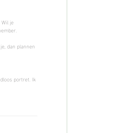
Wil je 
ovember.
je, dan plannen 
dloos portret. Ik 