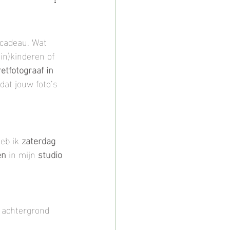
hoot
 cadeau. Wat 
fotoshoot
ein)kinderen of 
retfotograaf in 
dat jouw foto’s 
Lifestyle fotoshoot
IJsselstein
eb ik 
zaterdag 
en
 in mijn 
studio 
te achtergrond