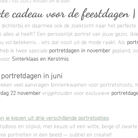
rafie
ografie
7 nov 2025
Trouwen
2 minuten om te lezen
Newbornshoot
Newborn fotos
cte cadeau voor de feestdagen |
dichterbij en daarmee ook de zoektocht naar het perfecte
grafie
Kinderfotograaf
Cakesmash
Cake smash 
 alles al heeft? Een persoonlijk portret van jouw gezin, (kl
u vol betekenis... iets dat nooit uit de mode raakt. Als 
port
 heb ik twee speciale 
portretdagen in november
 gepland, zo
fotograaf
Zwangerschap
Zwangerschapsfotoshoot
 voor 
Sinterklaas en Kerstmis
.
portretdagen in juni
Portret fotografie
Nieuwegein
Utrecht
Bunnik
weken veel aanvragen binnenkwamen voor portretshoots, h
rdag 22 november
 vrijgehouden voor exclusieve 
portretdag
Mini shoot
 je kiezen uit drie verschillende portretopties
:
 tijdloos en stijlvol, met keuze uit een witte, beige of zwar
wee portretten in één beeld — subtiel en creatief