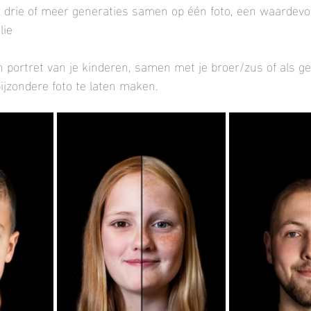
:
 drie of meer generaties samen op één foto, een waardevol
lie
portret van je kinderen, samen met je broer/zus of als gezi
jzondere foto te laten maken.