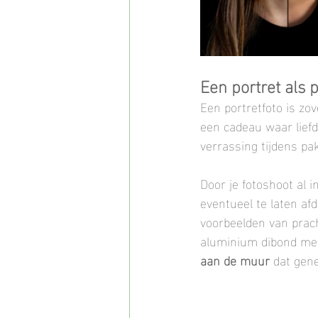
Een portret als 
Een portretfoto is zov
een cadeau waar liefde
verrassing tijdens pa
Door je fotoshoot al i
eventueel te laten af
voorbeelden van pracht
aluminium dibond met l
aan de muur
 dat gen