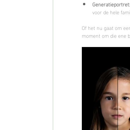
Generatieportret
voor de hele fami
Of het nu gaat om een 
moment om die ene bi