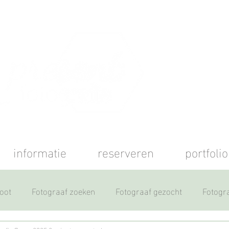
informatie
reserveren
portfolio
oot
Fotograaf zoeken
Fotograaf gezocht
Fotogr