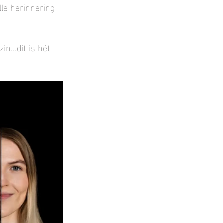
le herinnering 
n...dit is hét 