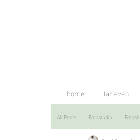
home
tarieven
All Posts
Fotostudio
Fotosh