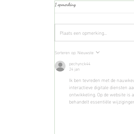
1 opmerking
Plaats een opmerking...
| Heide Mini Shoots 2026 |
Sorteren op:
Nieuwste
Reserveer jouw plekje |
pechynck44
24 jan
Ik ben tevreden met de nauwkeur
interactieve digitale diensten 
ontwikkeling. Op de website is a
behandelt essentiële wijziginge