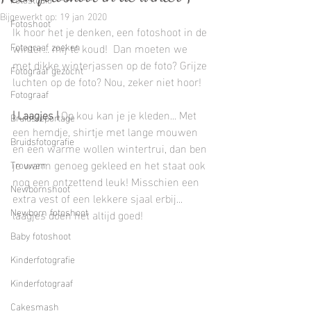
Bijgewerkt op:
19 jan 2020
Fotoshoot
Ik hoor het je denken, een fotoshoot in de 
Fotograaf zoeken
winter... mij té koud!  Dan moeten we 
met dikke winterjassen op de foto? Grijze 
Fotograaf gezocht
luchten op de foto? Nou, zeker niet hoor! 
Fotograaf
| Laagjes |
 Op kou kan je je kleden... Met 
Bruidsreportage
een hemdje, shirtje met lange mouwen 
Bruidsfotografie
en een warme wollen wintertrui, dan ben 
je warm genoeg gekleed en het staat ook 
Trouwen
nog een ontzettend leuk! Misschien een 
Newbornshoot
extra vest of een lekkere sjaal erbij... 
Newborn fotoshoot
laagjes doen het altijd goed!
Baby fotoshoot
Kinderfotografie
Kinderfotograaf
Cakesmash