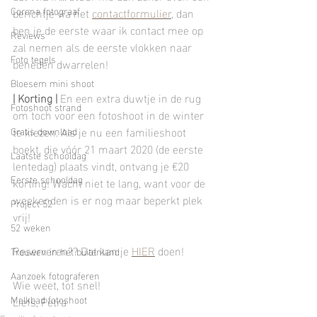
Corona fotograaf
berichtje via het 
contactformulier
, dan 
ben je de eerste waar ik contact mee op 
Reviews
zal nemen als de eerste vlokken naar 
Foto tegels
beneden dwarrelen!
Bloesem mini shoot
| Korting |
 En een extra duwtje in de rug 
Fotoshoot strand
om toch voor een fotoshoot in de winter 
te kiezen. Als je nu een familieshoot 
Gratis download
boekt, die vóór 21 maart 2020 (de eerste 
Laatste schooldag
lentedag) plaats vindt, ontvang je €20 
Eerste schooldag
korting! Wacht niet te lang, want voor de 
weekenden is er nog maar beperkt plek 
Project 52
vrij!
52 weken
Reserveren?? Dat kan je 
HIER
 doen!
Trouwen in het buitenland
Aanzoek fotograferen
Wie weet, tot snel!
Melkbad fotoshoot
Liefs, Petra