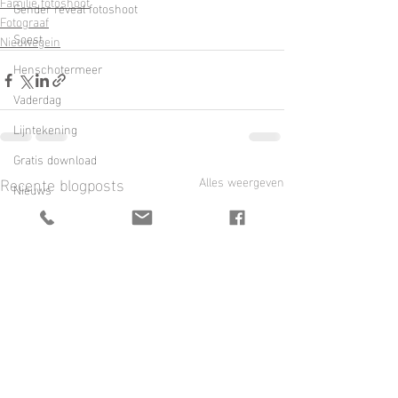
Familie fotoshoot
Gender reveal fotoshoot
Fotograaf
Soest
Nieuwegein
Henschotermeer
Vaderdag
Lijntekening
Gratis download
Recente blogposts
Alles weergeven
Nieuws
Driebergen
Generatie
generatie portret
Fotostudio Utrecht
Zwangerschapsshoot
Ouders.nl