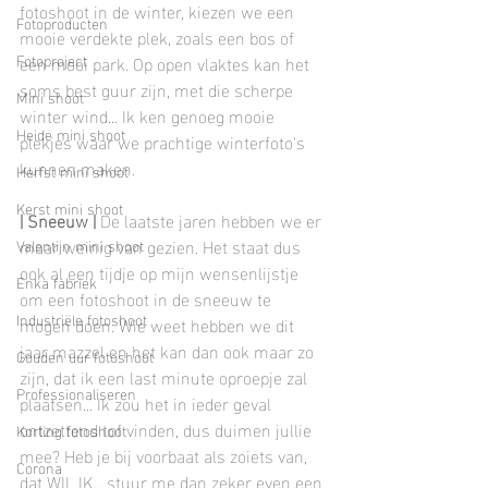
fotoshoot in de winter, kiezen we een 
Fotoproducten
mooie verdekte plek, zoals een bos of 
Fotoproject
een mooi park. Op open vlaktes kan het 
soms best guur zijn, met die scherpe 
Mini shoot
winter wind... Ik ken genoeg mooie 
Heide mini shoot
plekjes waar we prachtige winterfoto's 
kunnen maken.
Herfst mini shoot
Kerst mini shoot
| Sneeuw |
 De laatste jaren hebben we er 
maar weinig van gezien. Het staat dus 
Valentijn mini shoot
ook al een tijdje op mijn wensenlijstje 
Enka fabriek
om een fotoshoot in de sneeuw te 
Industriële fotoshoot
mogen doen. Wie weet hebben we dit 
jaar mazzel en het kan dan ook maar zo 
Gouden uur fotoshoot
zijn, dat ik een last minute oproepje zal 
Professionaliseren
plaatsen... Ik zou het in ieder geval 
ontzettend tof vinden, dus duimen jullie 
Korting fotoshoot
mee? Heb je bij voorbaat als zoiets van, 
Corona
dat WIL IK... stuur me dan zeker even een 