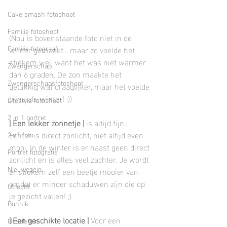
Cake smash fotoshoot
Familie fotoshoot
(Nou is bovenstaande foto niet in de 
Familie fotograaf
winter gemaakt... maar zo voelde het 
stiekem wel, want het was niet warmer 
Zwangerschap
dan 6 graden. De zon maakte het 
Zwangerschapsfotoshoot
gelukkig wat draaglijker, maar het voelde 
bijna als winter! ;))
Lifestyle fotoshoot
2 in 1 portret
| Een lekker zonnetje |
 is altijd fijn... 
Echter is direct zonlicht, niet altijd even 
2in1 foto
mooi. In de winter is er haast geen direct 
Portret fotografie
zonlicht en is alles veel zachter. Je wordt 
Nieuwegein
er stiekem zelf een beetje mooier van, 
omdat er minder schaduwen zijn die op 
Utrecht
je gezicht vallen! ;)
Bunnik
| Een geschikte locatie |
 Voor een 
IJsselstein