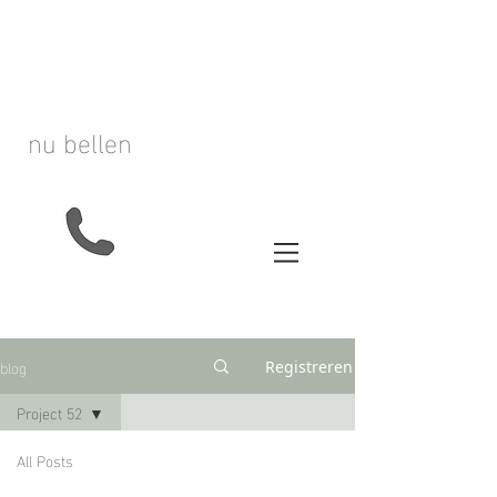
nu bellen
blog
Registreren
Project 52
All Posts
Binnenkort staan hier