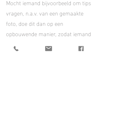
Mocht iemand bijvoorbeeld om
tips
vragen, n.a.v. van een gemaakte
foto, doe dit dan op een
opbouwende manier, zodat iemand
er ook wat mee kan :) Negativiteit
is er al genoeg in de wereld en wij
houden het gewoon lekker
positief!
| Linkjes
Het leek me wel handig om